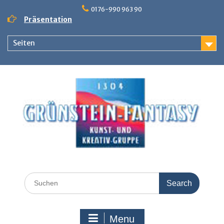
Skip
0176-990 963 90
to
Präsentation
content
Seiten
Search
for:
Menu