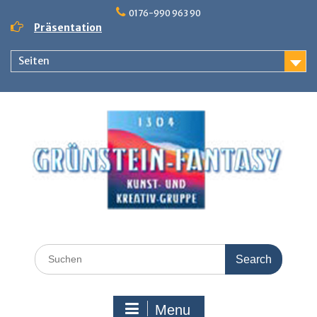
Skip
0176-990 963 90
to
Präsentation
content
Seiten
Search
for:
Menu