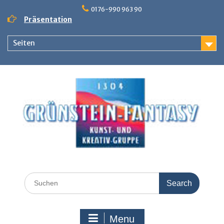
Skip
0176-990 963 90
to
Präsentation
content
Seiten
Search
for:
Menu