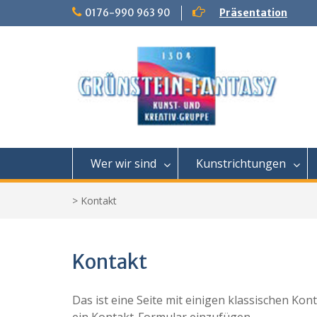
Skip
0176-990 963 90
Präsentation
to
content
Wer wir sind
Kunstrichtungen
>
Kontakt
Kontakt
Das ist eine Seite mit einigen klassischen K
ein Kontakt-Formular einzufügen.